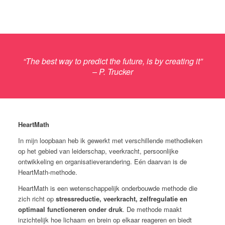
“The best way to predict the future, is by creating it”
– P. Trucker
HeartMath
In mijn loopbaan heb ik gewerkt met verschillende methodieken
op het gebied van leiderschap, veerkracht, persoonlijke
ontwikkeling en organisatieverandering. Eén daarvan is de
HeartMath-methode.
HeartMath is een wetenschappelijk onderbouwde methode die
zich richt op
stressreductie, veerkracht, zelfregulatie en
optimaal functioneren onder druk
. De methode maakt
inzichtelijk hoe lichaam en brein op elkaar reageren en biedt