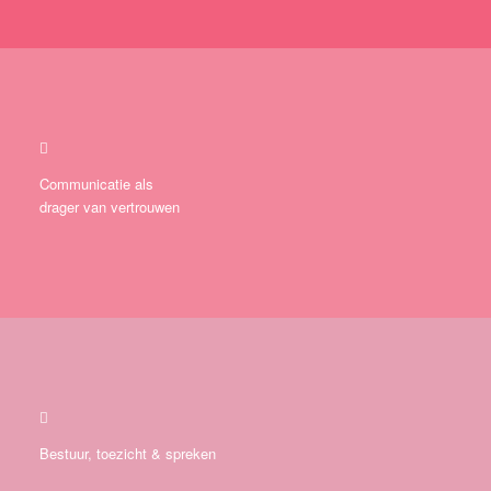
Communicatie als
drager van vertrouwen
Bestuur, toezicht & spreken