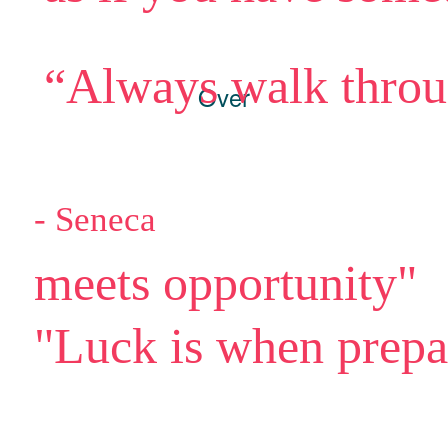
“Always walk throu
Over
- Seneca
meets opportunity"
"Luck is when prepa